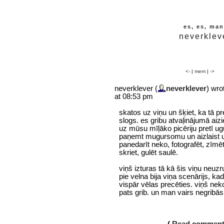
es, es, man
neverklev
<-
|
mem
|
->
neverklever (
neverklever
) wro
at 08:53 pm
skatos uz viņu un šķiet, ka tā p
slogs. es gribu atvaļinājumā aizie
uz mūsu mīļāko picēriju pretī u
paņemt mugursomu un aizlaist u
panedarīt neko, fotografēt, zīmēt
skriet, gulēt saulē.
viņš izturas tā kā šis viņu neuz
pie velna bija viņa scenārijs, ka
vispār vēlas precēties. viņš nek
pats grib. un man vairs negribās