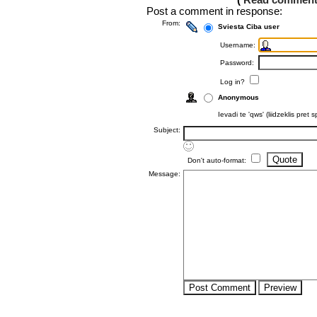
(
Read comment
Post a comment in response:
From:
Sviesta Ciba user
Username:
Password:
Log in?
Anonymous
Ievadi te 'qws' (liidzeklis pre
Subject:
Don't auto-format:
Message: