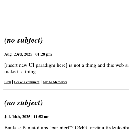
(no subject)
Aug. 23rd, 2025 | 01:28 pm
[insert new UI paradigm here] is not a thing and this web sit
make it a thing
|
|
Link
Leave a comment
Add to Memories
(no subject)
Jul. 14th, 2025 | 11:52 am
Bankas: Pamatojums "par nieri"? OMG, orgānu tirdzniecīb