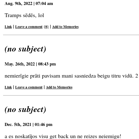
Aug. 9th, 2022 | 07:04 am
Tramps sēdēs, lol
|
|
Link
Leave a comment
{8}
Add to Memories
(no subject)
May. 26th, 2022 | 08:43 pm
nemierīgie prāti pavisam mani sasniedza beigu titru vidū. 2
|
|
Link
Leave a comment
Add to Memories
(no subject)
Dec. 5th, 2021 | 01:46 pm
a es noskatījos visu get back un ne reizes neiemigu!