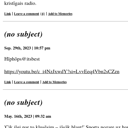
kristīgais radio.
|
|
Link
Leave a comment
{4}
Add to Memories
(no subject)
Sep. 29th, 2023 | 10:57 pm
Hīphōps@itsbest
https://youtu.be/c_i4NzJxwdY?si=LvvEeq4
Vbn2sCZzn
|
|
Link
Leave a comment
Add to Memories
(no subject)
May. 16th, 2023 | 09:32 am
'Cik ilgi par to klusēsim – jāsāk bļaut!' Sporta nozare uz ba