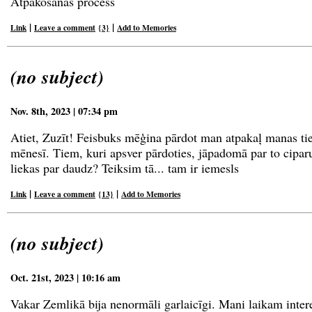
Atpakošanas process
|
|
Link
Leave a comment
{3}
Add to Memories
(no subject)
Nov. 8th, 2023 | 07:34 pm
Atiet, Zuzīt! Feisbuks mēģina pārdot man atpakaļ manas tie
mēnesī. Tiem, kuri apsver pārdoties, jāpadomā par to cipar
liekas par daudz? Teiksim tā... tam ir iemesls
|
|
Link
Leave a comment
{13}
Add to Memories
(no subject)
Oct. 21st, 2023 | 10:16 am
Vakar Zemlikā bija nenormāli garlaicīgi. Mani laikam intere