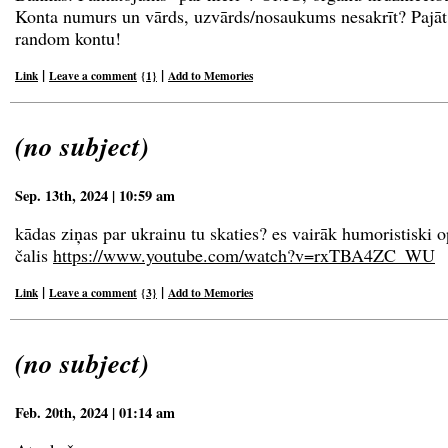
Konta numurs un vārds, uzvārds/nosaukums nesakrīt? Pajāt
random kontu!
|
|
Link
Leave a comment
{1}
Add to Memories
(no subject)
Sep. 13th, 2024 | 10:59 am
kādas ziņas par ukrainu tu skaties? es vairāk humoristiski o
čalis
https://www.youtube.com/watch?v=rxTBA4Z
C_WU
|
|
Link
Leave a comment
{3}
Add to Memories
(no subject)
Feb. 20th, 2024 | 01:14 am