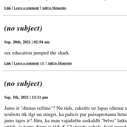
|
|
Link
Leave a comment
Add to Memories
(no subject)
Sep. 20th, 2021 | 02:54 am
sex education jumped the shark
|
|
Link
Leave a comment
{3}
Add to Memories
(no subject)
Sep. 5th, 2021 | 12:11 pm
Jums ir "dienas režīms"? Nu tāds, rakstīts uz lapas (dienai 
ievērots tik ilgi un stingri, ka palicis par pašsaprotamu lietu
jums tajos ir? Jūtu, ka man vajadzētu saskaldīt "brīvo" lai
citādi, ja katru dienu ir tāds 8-12 stundu gabals, kurā pared