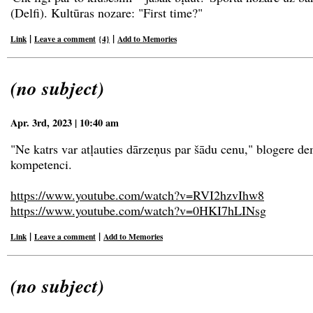
(Delfi). Kultūras nozare: "First time?"
|
|
Link
Leave a comment
{4}
Add to Memories
(no subject)
Apr. 3rd, 2023 | 10:40 am
"Ne katrs var atļauties dārzeņus par šādu cenu," blogere d
kompetenci.
https://www.youtube.com/watch?v=RVI2hzv
Ihw8
https://www.youtube.com/watch?v=0HKI7hL
INsg
|
|
Link
Leave a comment
Add to Memories
(no subject)