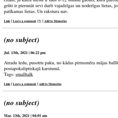
grūti ir pierunāt sevi darīt vajadzīgas un noderīgas lietas, jo
patīkamas lietas. Un rakstura nav.
|
|
Link
Leave a comment
{7}
Add to Memories
(no subject)
Jul. 13th, 2021 | 06:22 pm
Atradu ledu, pusotru paku, no kādas pirmsmēra mājas ballīt
postapokaliptiskajā karstumā.
Tags:
smalltalk
|
|
Link
Leave a comment
Add to Memories
(no subject)
Mar. 13th, 2021 | 04:01 am