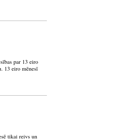
sības par 13 eiro
u. 13 eiro mēnesī
sē tikai reivs un