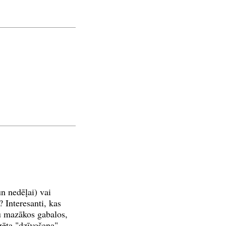
un nedēļai) vai
? Interesanti, kas
ku mazākos gabalos,
zēta "dzīvošana",