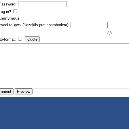
Password:
Log in?
Anonymous
evadi te 'qws' (liidzeklis pret spambotiem):
to-format: