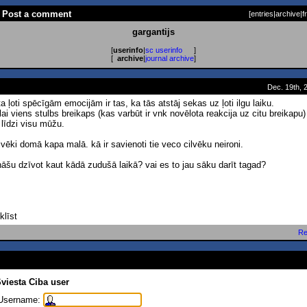
 - Post a comment
[
entries
|
archive
|
f
gargantijs
[
userinfo
|
sc userinfo
]
[
archive
|
journal archive
]
Dec. 19th, 
ta ļoti spēcīgām emocijām ir tas, ka tās atstāj sekas uz ļoti ilgu laiku.
lai viens stulbs breikaps (kas varbūt ir vnk novēlota reakcija uz citu breikapu)
līdzi visu mūžu.
lvēki domā kapa malā. kā ir savienoti tie veco cilvēku neironi.
ināšu dzīvot kaut kādā zudušā laikā? vai es to jau sāku darīt tagad?
klīst
Re
viesta Ciba user
Username: