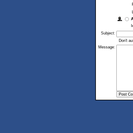
I
Subject:
Don't au
Message: