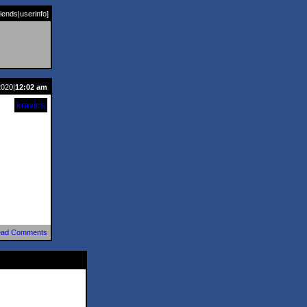
riends
|
userinfo
]
2020|
12:02 am
kravics
ad Comments