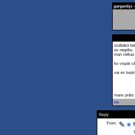
gargantijs
stulbākā lie
es negribu, 
man velkas 
ko vispār ci
vai es turp
mans prāts 
link
Reply:
From:
S