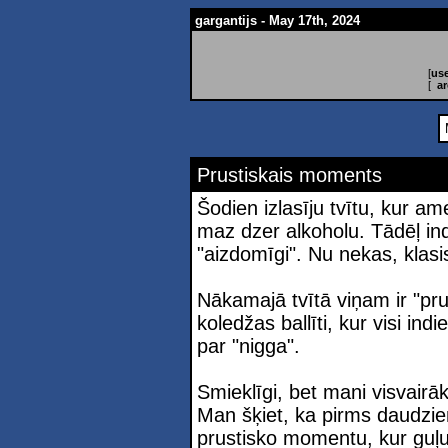
gargantijs - May 17th, 2024
[
use
[
ar
Prustiskais moments
Šodien izlasīju tvītu, kur am
maz dzer alkoholu. Tādēļ ind
"aizdomīgi". Nu nekas, klasi
Nākamajā tvītā viņam ir "pr
koledžas ballīti, kur visi ind
par "nigga".
Smieklīgi, bet mani visvairā
Man šķiet, ka pirms daudzie
prustisko momentu, kur guļu