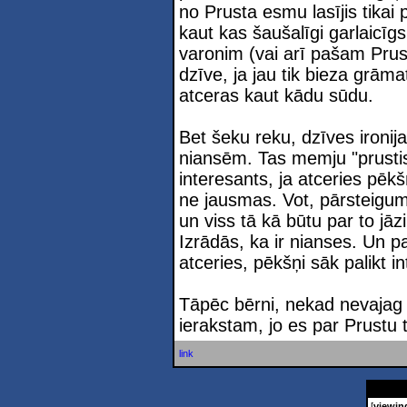
no Prusta esmu lasījis tikai 
kaut kas šaušalīgi garlaicīg
varonim (vai arī pašam Prust
dzīve, ja jau tik bieza grāma
atceras kaut kādu sūdu.
Bet šeku reku, dzīves ironija
niansēm. Tas memju "prustis
interesants, ja atceries pēk
ne jausmas. Vot, pārsteigum
un viss tā kā būtu par to jāz
Izrādās, ka ir nianses. Un p
atceries, pēkšņi sāk palikt i
Tāpēc bērni, nekad nevajag t
ierakstam, jo es par Prustu
link
[
viewin