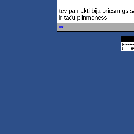
tev pa nakti bija briesmīgs 
ir taču pilnmēness
link
[
viewin
[
g