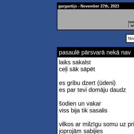
gargantijs - November 27th, 2023
[
use
[
ar
Nov
pasaulē pārsvarā nekā nav
laiks sakalst
ceļi sāk sāpēt
es gribu dzert (ūdeni)
es par tevi domāju daudz
šodien un vakar
viss bija tik sasalis
vilkos ar milzīgu somu uz pr
joprojām sabijies