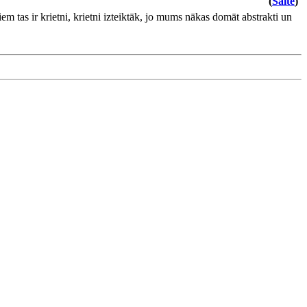
(
Saite
)
em tas ir krietni, krietni izteiktāk, jo mums nākas domāt abstrakti un