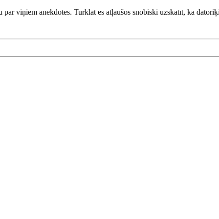
 par viņiem anekdotes. Turklāt es atļaušos snobiski uzskatīt, ka datoriķi