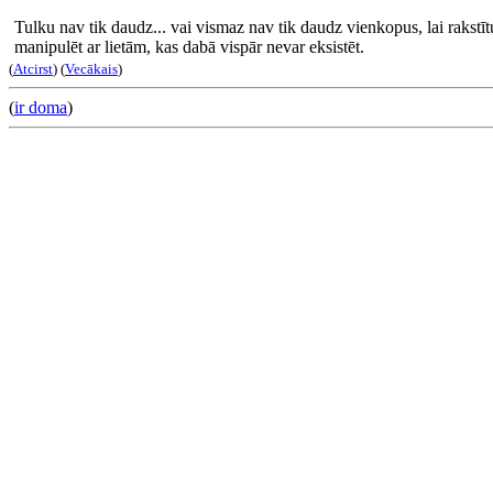
Tulku nav tik daudz... vai vismaz nav tik daudz vienkopus, lai rakstītu
manipulēt ar lietām, kas dabā vispār nevar eksistēt.
(
Atcirst
) (
Vecākais
)
(
ir doma
)