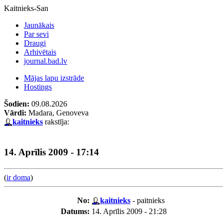
Kaitnieks-San
Jaunākais
Par sevi
Draugi
Arhivētais
journal.bad.lv
Mājas lapu izstrāde
Hostings
Šodien:
09.08.2026
Vārdi:
Madara, Genoveva
kaitnieks
rakstīja:
14. Aprīlis 2009 - 17:14
(
ir doma
)
No:
kaitnieks
- paitnieks
Datums:
14. Aprīlis 2009 - 21:28