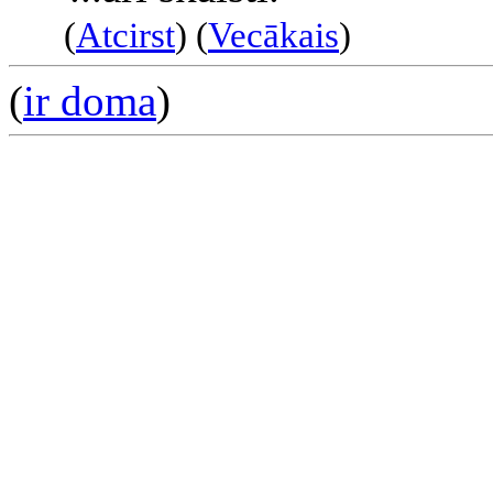
(
Atcirst
) (
Vecākais
)
(
ir doma
)