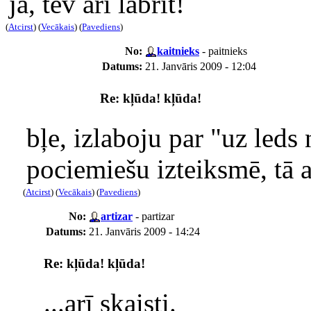
jā, tev arī labrīt!
(
Atcirst
) (
Vecākais
) (
Pavediens
)
No:
kaitnieks
- paitnieks
Datums:
21. Janvāris 2009 - 12:04
Re: kļūda! kļūda!
bļe, izlaboju par "uz leds 
pociemiešu izteiksmē, tā a
(
Atcirst
) (
Vecākais
) (
Pavediens
)
No:
artizar
- partizar
Datums:
21. Janvāris 2009 - 14:24
Re: kļūda! kļūda!
...arī skaisti.