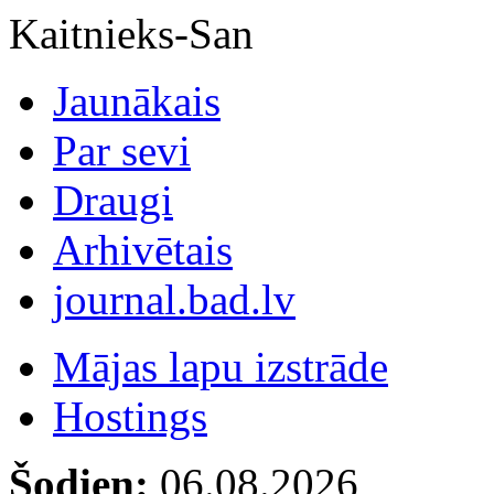
Kaitnieks-San
Jaunākais
Par sevi
Draugi
Arhivētais
journal.bad.lv
Mājas lapu izstrāde
Hostings
Šodien:
06.08.2026