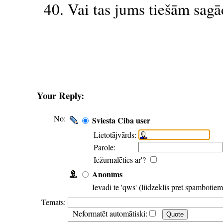
40. Vai tas jums tiešām sag
Your Reply:
No:
Sviesta Ciba user
Lietotājvārds:
Parole:
Iežurnalēties ar'?
Anonīms
Ievadi te 'qws' (liidzeklis pret spambotie
Temats:
Neformatēt automātiski: