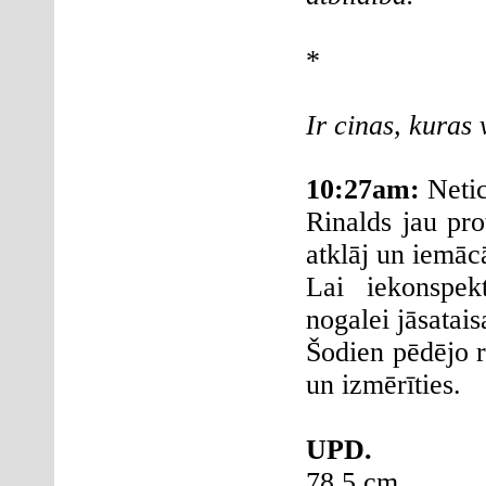
*
Ir cinas, kuras
10:27am
:
Netic
Rinalds jau pro
atklāj un iemāc
Lai iekonspek
nogalei jāsatai
Šodien pēdējo re
un izmērīties.
UPD.
78.5 cm