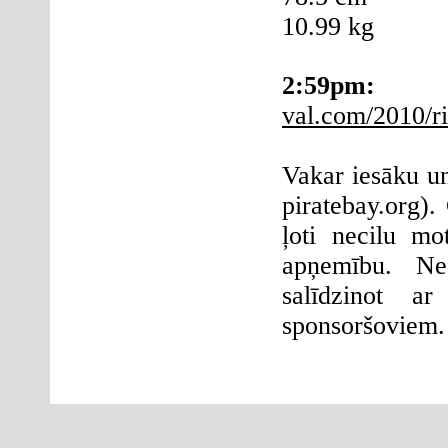
10.99 kg
2:59pm
val.com/2010/ri
Vakar iesāku un
piratebay.org).
ļoti necilu mo
apņemību. Nes
salīdzinot a
sponsoršoviem.