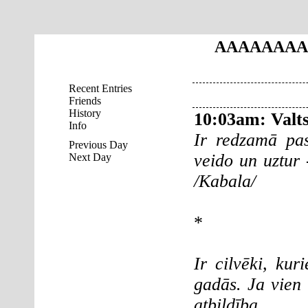
AAAAAAAA
Recent Entries
Friends
History
10:03am
:
Valts
Info
Ir redzamā pa
Previous Day
veido un uztur 
Next Day
/Kabala/
*
Ir cilvēki, kur
gadās. Ja vien 
atbildība.