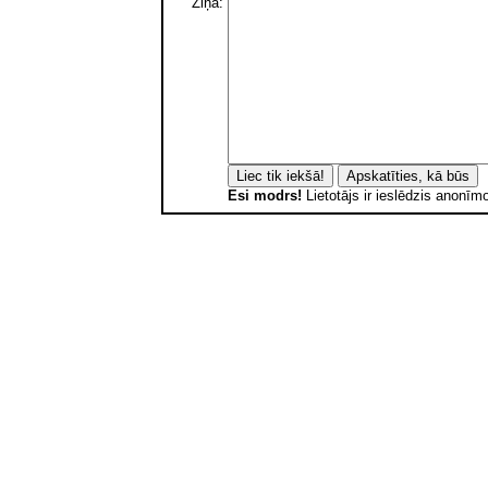
Ziņa:
Esi modrs!
Lietotājs ir ieslēdzis anonī