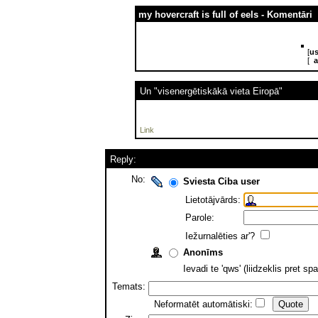
my hovercraft is full of eels - Komentāri
[
us
[
a
Un "visenergētiskākā vieta Eiropā"
Link
Reply:
No:
Sviesta Ciba user
Lietotājvārds:
Parole:
Iežurnalēties ar'?
Anonīms
Ievadi te 'qws' (liidzeklis pret 
Temats:
Neformatēt automātiski: