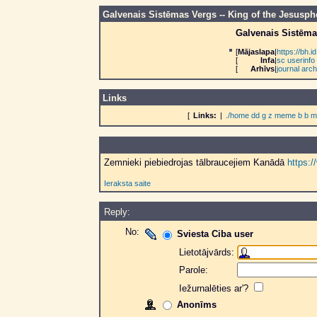
Galvenais Sistēmas Vergs -- King of the Jesusp
Galvenais Sistēma
[
Mājaslapa
|
https://bh
[
Infa
|
sc userinfo
[
Arhīvs
|
journal arch
Links
[
Links:
|
./home
dd
g
z
meme
b
b
m
Zemnieki piebiedrojas tālbraucejiem Kanādā
https:
Ieraksta saite
Reply:
No:
Sviesta Ciba user
Lietotājvārds:
Parole:
Iežurnalēties ar'?
Anonīms