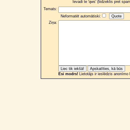
Ievadi te 'qws' (liidzeklis pret sp
Temats:
Neformatēt automātiski:
Ziņa:
Esi modrs!
Lietotājs ir ieslēdzis anonīmo