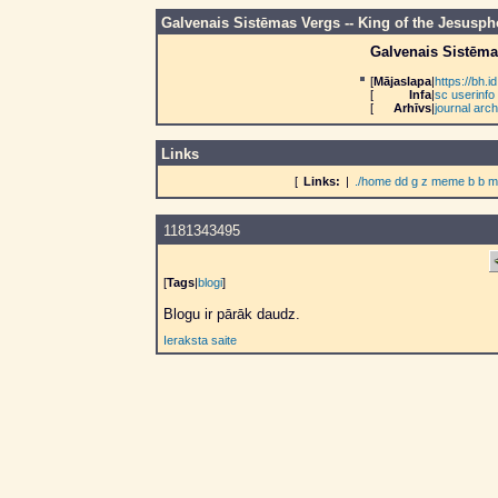
Galvenais Sistēmas Vergs -- King of the Jesusph
Galvenais Sistēma
[
Mājaslapa
|
https://bh
[
Infa
|
sc userinfo
[
Arhīvs
|
journal arch
Links
[
Links:
|
./home
dd
g
z
meme
b
b
m
1181343495
[
Tags
|
blogi
]
Blogu ir pārāk daudz.
Ieraksta saite