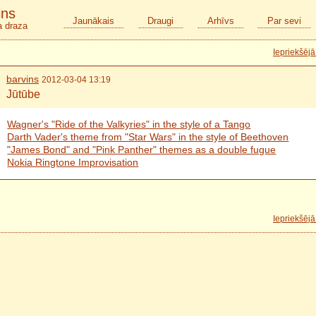
ins
Jaunākais
Draugi
Arhīvs
Par sevi
ta draza
Iepriekšējā
barvins
2012-03-04 13:19
Jūtūbe
Wagner's "Ride of the Valkyries" in the style of a Tango
Darth Vader's theme from "Star Wars" in the style of Beethoven
"James Bond" and "Pink Panther" themes as a double fugue
Nokia Ringtone Improvisation
Iepriekšējā