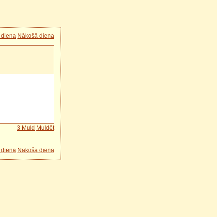
 diena
Nākošā diena
3 Muld
Muldēt
 diena
Nākošā diena