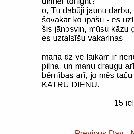
dinner tonight?
o, Tu dabūji jaunu darbu,
šovakar ko īpašu - es uzt
šis jānosvin, mūsu kāzu 
es uztaisīšu vakariņas.
mana dzīve laikam ir nen
pilna, un manu draugu ar
bērnības arī, jo mēs taču
KATRU DIENU.
15 ie
Previous Day
|