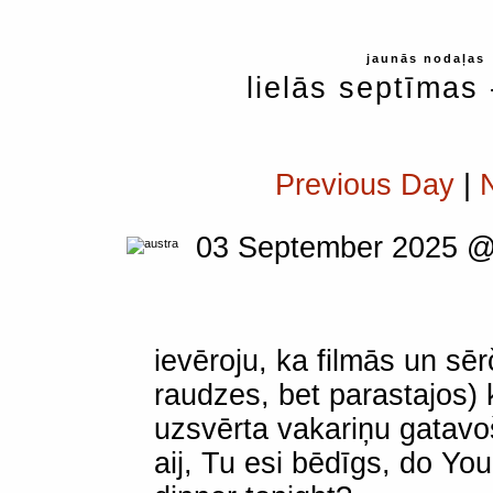
jaunās nodaļas
lielās septīmas
Previous Day
|
03 September 2025 @
ievēroju, ka filmās un sē
raudzes, bet parastajos) k
uzsvērta vakariņu gatavo
aij, Tu esi bēdīgs, do Yo