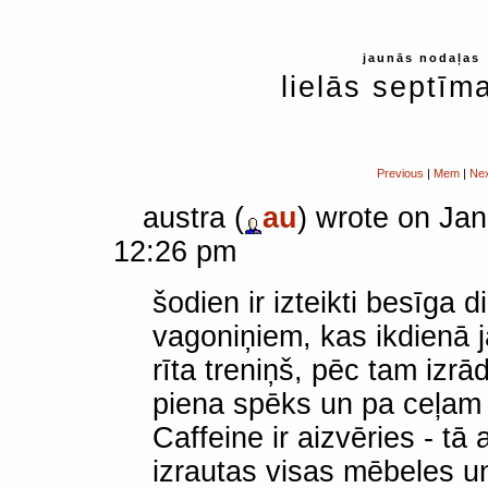
jaunās nodaļas
lielās septīm
Previous
|
Mem
|
Ne
austra (
au
) wrote on Jan
12:26 pm
šodien ir izteikti besīga 
vagoniņiem, kas ikdienā 
rīta treniņš, pēc tam izrā
piena spēks un pa ceļam
Caffeine ir aizvēries - tā 
izrautas visas mēbeles un