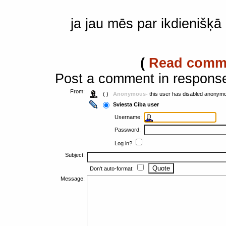
ja jau mēs par ikdienišķā
(
Read comm
Post a comment in respons
From:
( )
Anonymous
- this user has disabled anonym
Sviesta Ciba user
Username:
Password:
Log in?
Subject:
Don't auto-format:
Message: