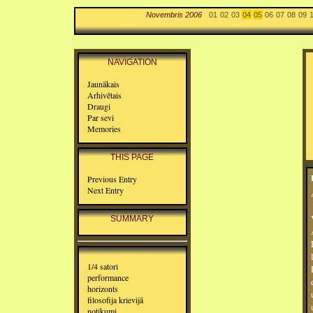
Novembris 2006
01
02
03
04
05
06
07
08
09
NAVIGATION
Jaunākais
Arhivētais
Draugi
Par sevi
Memories
THIS PAGE
Previous Entry
Next Entry
SUMMARY
1/4 satori
performance
horizonts
filosofija krievijā
notikumi