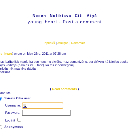
Nesen
Noliktava
Citi
Viņš
young_heart - Post a comment
Iepriekš
|
Atmiņas
|
Nākamais
g_heart
) wrote on May 23rd, 2011 at 07:28 pm
s ballīte liek manīt, ka sen neesmu skrējis, maz esmu dzēris, bet dzīvoju kā laimīgs sesks, 
as vadītājs (a ko es īdu - tādēļ, ka tas ir neizbēgami).
gribēts, tik maz tiks dabūts.
mālisms.
(
Read comments
)
esponse:
Sviesta Ciba user
Username:
Password:
Log in?
Anonymous