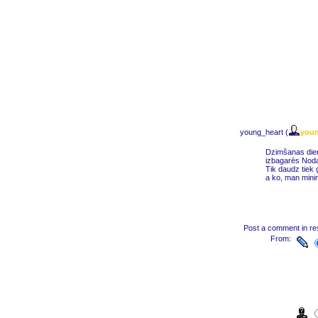
young_heart (
youn
Dzimšanas diena
izbagarēs Nodaļ
Tik daudz tiek 
a ko, man mini
Post a comment in r
From: