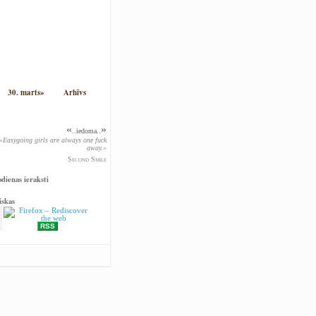
30. marts»
Arhīvs
«
»
..iedoma..
«Easygoing girls are always one fuck
away.»
Second Smile
odienas ieraksti
iskas
RSS