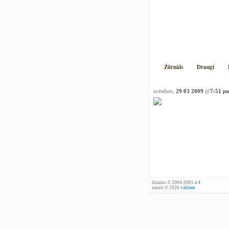
Žūrnāls
Draugi
svētdien,
29
.
03
.
2009
@
7:51 p
dizains © 2004-2005
x-f
saturs © 2026
valium