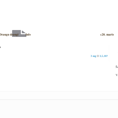
Draugu draugi
Info
«28. marts
m
3 mg
O
3,5,10?
Š
V