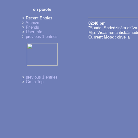
on parole
> Recent Entries
>
Archive
02:48 pm
>
Friends
"Suada. Sadedzināta dzīva.
>
User Info
Mja. Visas romantiskās ied
>
previous 1 entries
Current Mood:
olīveļļa
>
previous 1 entries
>
Go to Top