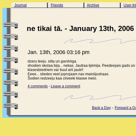
Journal
Friends
Archive
User In
ne tikai tā. - January 13th, 2006
Jan. 13th, 2006 03:16 pm
dzeru teeju. silta un garshiiga.
shodien skolaa bija... nekas. Jautraa kjiimija. Peedeejais gads un
klasesbiedriem var buut arii jautri!
Eeee... sliedes veel joprojaam nav mainiijushaas.
Šodien redzeeju kaa cilveeki klasee melo.
4 comments
-
Leave a comment
-
Back a Day
Forward a D