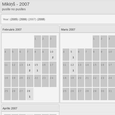
Mikiņš - 2007
pusīte no pusītes
Year: (
2005
) (
2006
) (
2007
) (
2008
)
Februāris 2007
Marts 2007
1
2
3
1
2
3
4
5
6
7
8
9
10
4
5
6
7
8
9
10
2
1
11
12
13
14
15
16
17
11
12
13
14
15
16
17
2
1
1
18
19
20
21
22
23
24
18
19
20
21
22
23
24
25
26
27
28
25
26
27
28
29
30
31
1
Aprīlis 2007