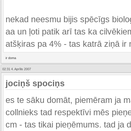
nekad neesmu bijis spēcīgs bioloģ
aa un ļoti patik arī tas ka cilvē
atšķiras pa 4% - tas katrā ziņā ir 
ir doma
02:31 4. Aprīlis 2007
jociņš spociņs
es te sāku domāt, piemēram ja m
collnieks tad respektīvi mēs pie
cm - tas tikai pieņēmums. tad ja d