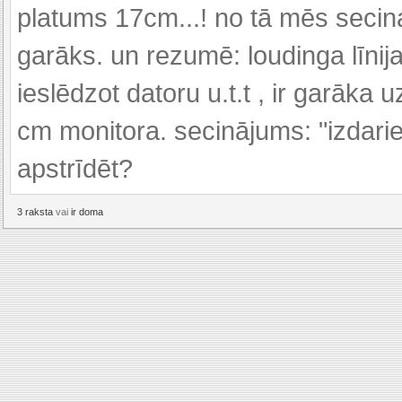
platums 17cm...! no tā mēs seci
garāks. un rezumē: loudinga līnija
ieslēdzot datoru u.t.t , ir garāka
cm monitora. secinājums: "izdarie
apstrīdēt?
3 raksta
vai
ir doma