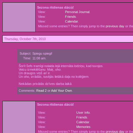
Sezona rītdienas dārzā!
View:
Personal Journal
.
View:
Friends
.
View:
Calendar
.
Missed some entries? Then simply jump to the
previous day
or th
Thursday, October 7th, 2010
Subject:
Spiegu spiegi!
Time:
11:08 am.
Šorīt šefs tramīgi nolaida lejā internāta lodziņu, kad tuvojos.
Veicu izmeklēšanu. Maķ, oho.
Un draugos viņš arī ir.
Un oho, izrādās, tusējās lielākā daļa no kolēģiem.
Nekādas privātās dzīves darba laikā.
Comments:
Read 2
or
Add Your Own
.
Sezona rītdienas dārzā!
View:
User Info
.
View:
Friends
.
View:
Calendar
.
View:
Memories
.
Missed some entries? Then simply jump to the
previous day
or th