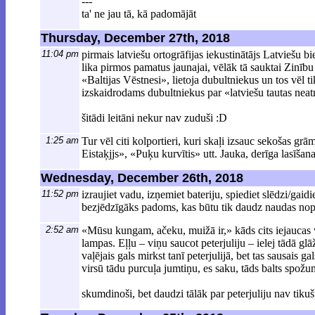
---
ta' ne jau tā, kā padomājāt
Thursday, December 27th, 2018
11:04 pm
pirmais latviešu ortogrāfijas iekustinātājs Latviešu 
lika pirmos pamatus jaunajai, vēlāk tā sauktai Zinību
«Baltijas Vēstnesi», lietoja dubultniekus un tos vēl 
izskaidrodams dubultniekus par «latviešu tautas n
šitādi leitāni nekur nav zuduši :D
1:25 am
Tur vēl citi kolportieri, kuri skaļi izsauc sekošas 
Eistaķjjs», «Puķu kurvītis» utt. Jauka, derīga lasīšan
Wednesday, December 26th, 2018
11:52 pm
izraujiet vadu, izņemiet bateriju, spiediet slēdzi/gaid
bezjēdzīgāks padoms, kas būtu tik daudz naudas nopel
2:52 am
«Mūsu kungam, ačeku, muižā ir,» kāds cits iejaucas 
lampas. Eļļu – viņu saucot peterjuliju – ielej tādā glā
vaļējais gals mirkst tanī peterjulijā, bet tas sausais
virsū tādu purcuļa jumtiņu, es saku, tāds balts spožu
skumdinoši, bet daudzi tālāk par peterjuliju nav tikuš