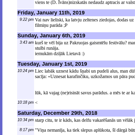
viens te (D. Īvāns)nizskatās nedaudz aptracis ar valst
Friday, January 11th, 2019
9:22 pm
Vai nav lieliski, ka latvju zeltenes ziedojas, dodas 
filmiņu parāda ;P
Sunday, January 6th, 2019
3:43 am
kurš te vēl bija uz Pakruojas gaismtēlu festivālu? man 
stulbi runāja.
iemukām dziļāk Lietavā :)
Tuesday, January 1st, 2019
10:24 pm
Liec labāk uznest kādu šņabi un pudeli alus, man dū
sacīja: «Uznesat karafinčiku, uzkožamos un pāra pu
lūk, kā vajag (ne)risināt savus parādus. a mēs te ar
10:18 pm
<
Saturday, December 29th, 2018
10:34 pm
starp citu, te ir kāds, kas delfu vakarēšanās un vēlāk 
8:17 pm
"Viņa nemanīja, ka tiek slepus aplūkota, šī dārgā bū