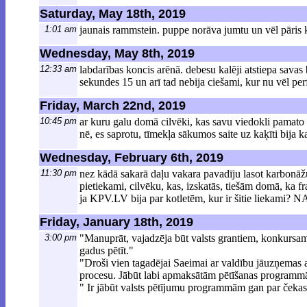
Saturday, May 18th, 2019
1:01 am
jaunais rammstein. puppe norāva jumtu un vēl pāris 
Wednesday, May 8th, 2019
12:33 am
labdarības koncis arēnā. debesu kalēji atstiepa savas
sekundes 15 un arī tad nebija ciešami, kur nu vēl perf
Friday, March 22nd, 2019
10:45 pm
ar kuru galu domā cilvēki, kas savu viedokli pamato a
nē, es saprotu, tīmekļa sākumos saite uz kaķīti bija ka
Wednesday, February 6th, 2019
11:30 pm
nez kādā sakarā daļu vakara pavadīju lasot karbonā
pietiekami, cilvēku, kas, izskatās, tiešām domā, ka fr
ja KPV.LV bija par kotletēm, kur ir šitie liekami? NA
Friday, January 18th, 2019
3:00 pm
"Manuprāt, vajadzēja būt valsts grantiem, konkursam, 
gadus pētīt."
"Droši vien tagadējai Saeimai ar valdību jāuzņemas at
procesu. Jābūt labi apmaksātām pētīšanas programmā
" Ir jābūt valsts pētījumu programmām gan par čeka