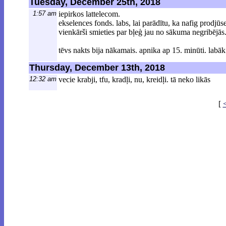
Tuesday, December 25th, 2018
1:57 am
iepirkos lattelecom.
ekselences fonds. labs, lai parādītu, ka nafig prodjū
vienkārši smieties par bļeģ jau no sākuma negribējās
tēvs nakts bija nākamais. apnika ap 15. minūti. labāk
Thursday, December 13th, 2018
12:32 am
vecie krabji, tfu, kradļi, nu, kreidļi. tā neko likās
[