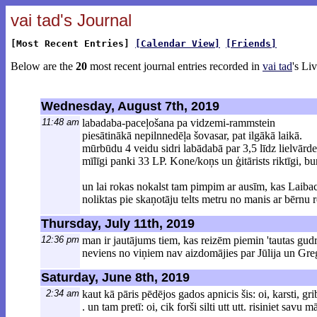
vai tad's Journal
[Most Recent Entries]
[Calendar View]
[Friends]
Below are the
20
most recent journal entries recorded in
vai tad
's Li
Wednesday, August 7th, 2019
11:48 am
labadaba-paceļošana pa vidzemi-rammstein
piesātinākā nepilnnedēļa šovasar, pat ilgākā laikā.
mūrbūdu 4 veidu sidri labādabā par 3,5 līdz lielvārd
mīlīgi panki 33 LP. Kone/koņs un ģitārists riktīgi, b
un lai rokas nokalst tam pimpim ar ausīm, kas Laiba
noliktas pie skaņotāju telts metru no manis ar bērnu 
Thursday, July 11th, 2019
12:36 pm
man ir jautājums tiem, kas reizēm piemin 'tautas gudr
neviens no viņiem nav aizdomājies par Jūlija un Gr
Saturday, June 8th, 2019
2:34 am
kaut kā pāris pēdējos gados apnicis šis: oi, karsti, grib
. un tam pretī: oi, cik forši silti utt utt. risiniet sav