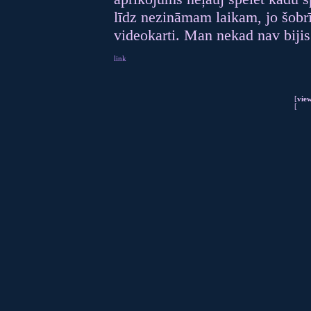
līdz nezināmam laikam, jo šobrī
videokarti. Man nekad nav bijis
link
[
vie
[