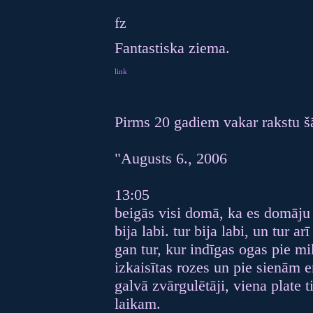
fz
Fantastiska ziema.
link
Pirms 20 gadiem vakar rakstu š
"Augusts 6., 2006
13:05
beigās visi domā, ka es domāju t
bija labi. tur bija labi, un tur arī
gan tur, kur indīgas ogas pie mi
izkaisītas rozes un pie sienām e
galvā zvārgulētāji, viena plate 
laikam.