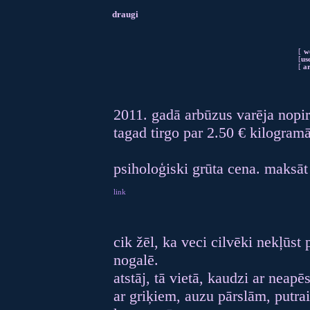
draugi
[
w
[
us
[
ar
2011. gadā arbūzus varēja nopir
tagad tirgo par 2.50 € kilogramā
psiholoģiski grūta cena. maksā
link
cik žēl, ka veci cilvēki nekļūs
nogalē.
atstāj, tā vietā, kaudzi ar nea
ar griķiem, auzu pārslām, putra