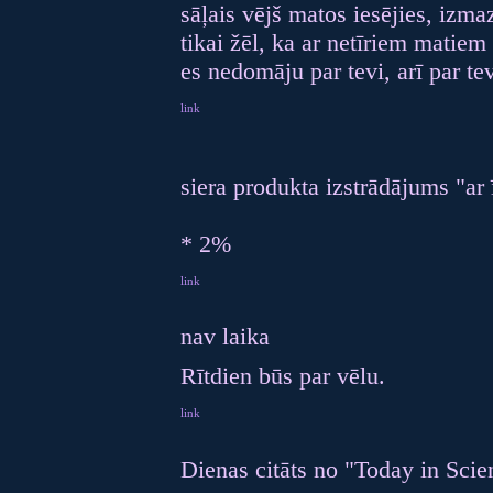
sāļais vējš matos iesējies, izma
tikai žēl, ka ar netīriem matiem
es nedomāju par tevi, arī par t
link
siera produkta izstrādājums "ar 
* 2%
link
nav laika
Rītdien būs par vēlu.
link
Dienas citāts no "Today in Scie