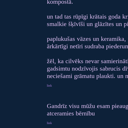
kompostā.
un tad tas rūpīgi krātais goda kr
smalkie šķīvīši un glāzītes un pi
paplukušas vāzes un keramika, p
ārkārtīgi netīri sudraba piederu
žēl, ka cilvēks nevar samierināt
gadsimtu nodzīvojis sabrucis dī
neciešami grāmatu plaukti. un 
link
Gandrīz visu mūžu esam pieaugu
atceramies bērnību
link