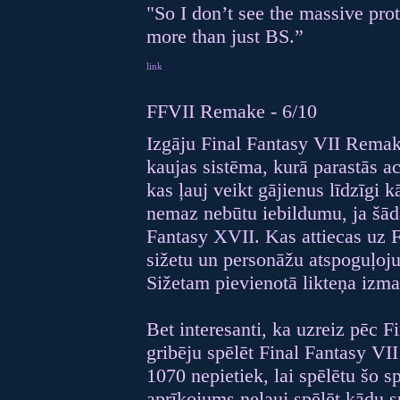
"So I don’t see the massive prot
more than just BS.”
link
FFVII Remake - 6/10
Izgāju Final Fantasy VII Rema
kaujas sistēma, kurā parastās a
kas ļauj veikt gājienus līdzīgi 
nemaz nebūtu iebildumu, ja šāda
Fantasy XVII. Kas attiecas uz 
sižetu un personāžu atspoguļoj
Sižetam pievienotā likteņa izma
Bet interesanti, ka uzreiz pēc
gribēju spēlēt Final Fantasy VI
1070 nepietiek, lai spēlētu šo s
aprīkojums neļauj spēlēt kādu sp