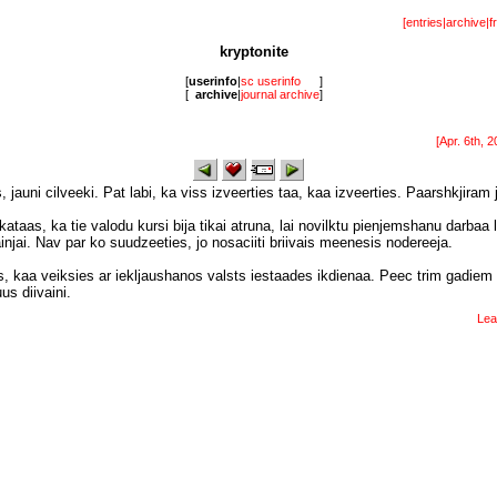
[
entries
|
archive
|
f
kryptonite
[
userinfo
|
sc userinfo
]
[
archive
|
journal archive
]
[Apr. 6th, 2
 jauni cilveeki. Pat labi, ka viss izveerties taa, kaa izveerties. Paarshkjiram 
kataas, ka tie valodu kursi bija tikai atruna, lai novilktu pienjemshanu darbaa l
njai. Nav par ko suudzeeties, jo nosaciiti briivais meenesis nodereeja.
is, kaa veiksies ar iekljaushanos valsts iestaades ikdienaa. Peec trim gadiem 
us diivaini.
Lea