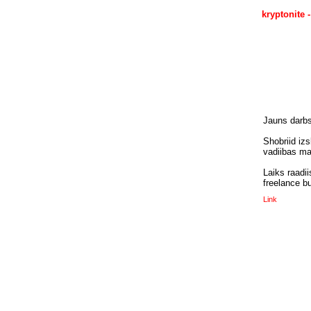
kryptonite -
Jauns darbs,
Shobriid izs
vadiibas mai
Laiks raadi
freelance bu
Link