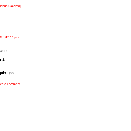
riends
|
userinfo
]
019|
07:16 pm
]
jaunu.
iidz
pilniigaa
ve a comment