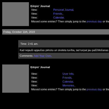
Ķērpis' Journal
View:
Personal Journal
.
View:
Friends
.
View:
Calendar
.
Missed some entries? Then simply jump to the
previous day
or th
Friday, October 11th, 2019
Time:
2:41 am.
Kad nejauši apjaušas pirkstu un skeleta tuvība, tad turpat jau pašžēlošana
Comments:
Add Your Own
.
Ķērpis' Journal
View:
User Info
.
View:
Friends
.
View:
Calendar
.
View:
Memories
.
Missed some entries? Then simply jump to the
previous day
or th