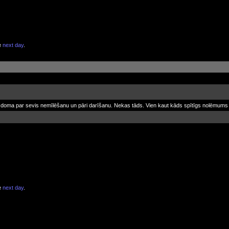
e
next day
.
s doma par sevis nemīlēšanu un pāri darīšanu. Nekas tāds. Vien kaut kāds spītīgs nolēmums b
e
next day
.