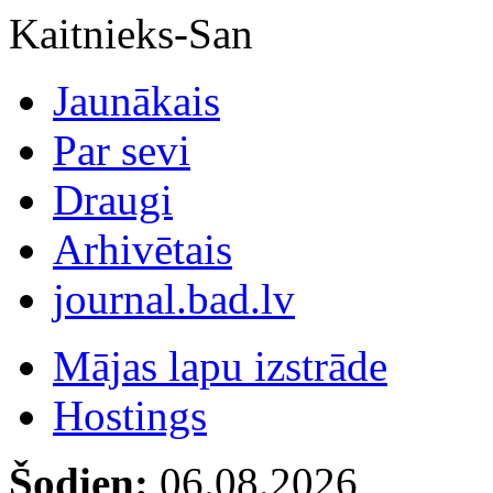
Kaitnieks-San
Jaunākais
Par sevi
Draugi
Arhivētais
journal.bad.lv
Mājas lapu izstrāde
Hostings
Šodien:
06.08.2026