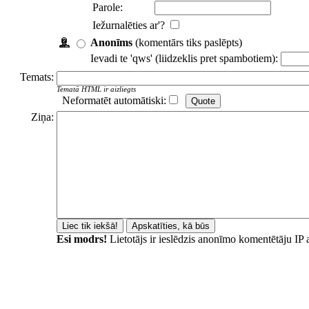
Parole:
Iežurnalēties ar'?
Anonīms
(komentārs tiks paslēpts)
Ievadi te 'qws' (liidzeklis pret spambotiem):
Temats:
Tematā HTML ir aizliegts
Neformatēt automātiski:
Ziņa:
Esi modrs!
Lietotājs ir ieslēdzis anonīmo komentētāju IP