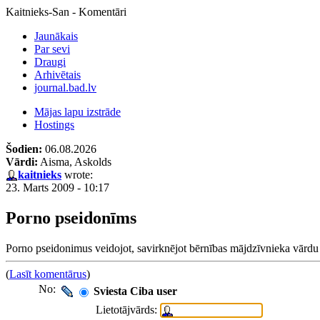
Kaitnieks-San - Komentāri
Jaunākais
Par sevi
Draugi
Arhivētais
journal.bad.lv
Mājas lapu izstrāde
Hostings
Šodien:
06.08.2026
Vārdi:
Aisma, Askolds
kaitnieks
wrote:
23. Marts 2009 - 10:17
Porno pseidonīms
Porno pseidonimus veidojot, savirknējot bērnības mājdzīvnieka vārdu
(
Lasīt komentārus
)
No:
Sviesta Ciba user
Lietotājvārds: