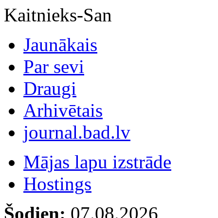
Kaitnieks-San
Jaunākais
Par sevi
Draugi
Arhivētais
journal.bad.lv
Mājas lapu izstrāde
Hostings
Šodien:
07.08.2026