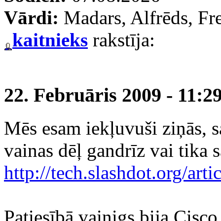
Vārdi:
Madars, Alfrēds, Fr
kaitnieks
rakstīja:
22. Februāris 2009 - 11:2
Mēs esam iekļuvuši ziņās, s
vainas dēļ gandrīz vai tika s
http://tech.slashdot.org/artic
Patiesībā vainigs bija Cisco,