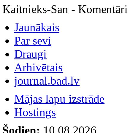
Kaitnieks-San - Komentāri
Jaunākais
Par sevi
Draugi
Arhivētais
journal.bad.lv
Mājas lapu izstrāde
Hostings
Šodien:
10.08.2026