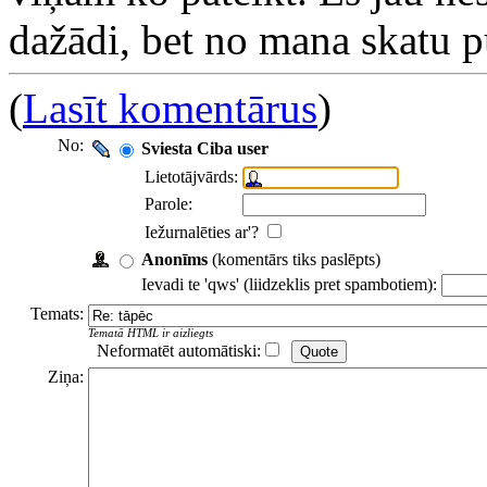
dažādi, bet no mana skatu pu
(
Lasīt komentārus
)
No:
Sviesta Ciba user
Lietotājvārds:
Parole:
Iežurnalēties ar'?
Anonīms
(komentārs tiks paslēpts)
Ievadi te 'qws' (liidzeklis pret spambotiem):
Temats:
Tematā HTML ir aizliegts
Neformatēt automātiski:
Ziņa: