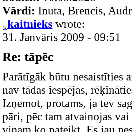
Vārdi:
Inuta, Brencis, Audr
kaitnieks
wrote:
31. Janvāris 2009 - 09:51
Re: tāpēc
Parātīgāk būtu nesaistīties a
nav tādas iespējas, rēķinātie
Izņemot, protams, ja tev sa
pāri, pēc tam atvainojas vai
viņam ko pateikt. Es jau nesa