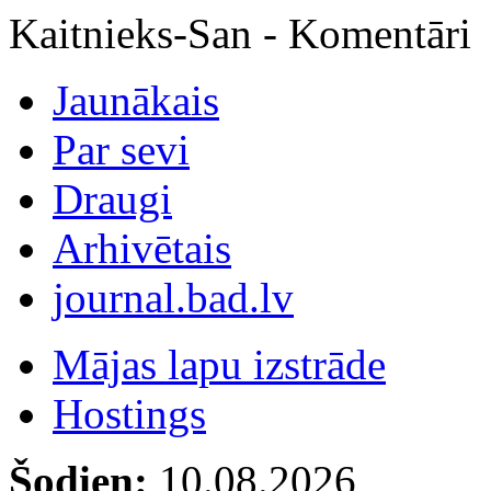
Kaitnieks-San - Komentāri
Jaunākais
Par sevi
Draugi
Arhivētais
journal.bad.lv
Mājas lapu izstrāde
Hostings
Šodien:
10.08.2026