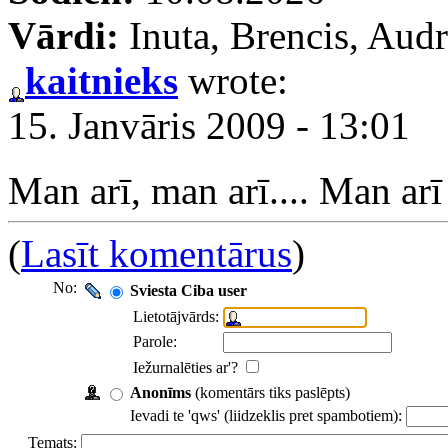
Vārdi:
Inuta, Brencis, Audr
kaitnieks
wrote:
15. Janvāris 2009 - 13:01
Man arī, man arī.... Man arī
(
Lasīt komentārus
)
No:
Sviesta Ciba user
Lietotājvārds:
Parole:
Iežurnalēties ar'?
Anonīms
(komentārs tiks paslēpts)
Ievadi te 'qws' (liidzeklis pret spambotiem):
Temats: