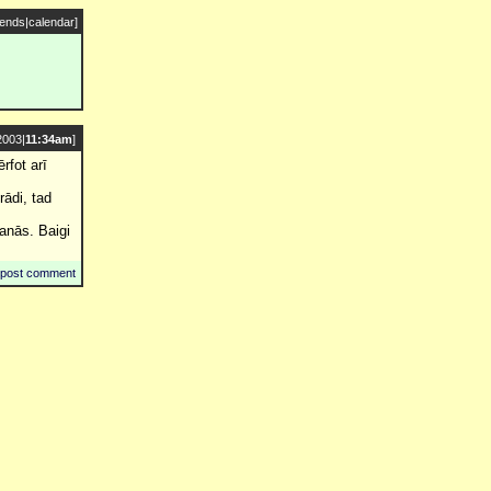
iends
|
calendar
]
2003|
11:34am
]
rfot arī
rādi, tad
anās. Baigi
post comment