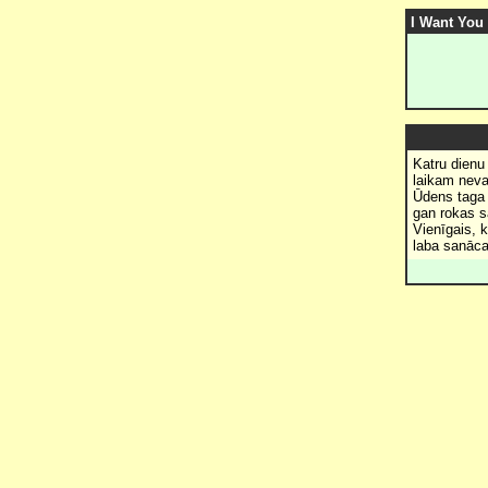
I Want You 
Katru dienu
laikam neva
Ūdens taga 
gan rokas s
Vienīgais, 
laba sanāca