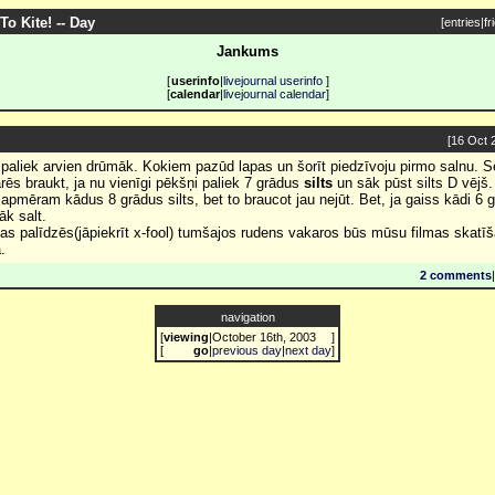
To Kite! -- Day
[
entries
|
fr
Jankums
[
userinfo
|
livejournal userinfo
]
[
calendar
|
livejournal calendar
]
[16 Oct 
 paliek arvien drūmāk. Kokiem pazūd lapas un šorīt piedzīvoju pirmo salnu. Sē
rēs braukt, ja nu vienīgi pēkšņi paliek 7 grādus
silts
un sāk pūst silts D vējš.
apmēram kādus 8 grādus silts, bet to braucot jau nejūt. Bet, ja gaiss kādi 6 g
āk salt.
kas palīdzēs(jāpiekrīt x-fool) tumšajos rudens vakaros būs mūsu filmas skatīš
.
2 comments
|
navigation
[
viewing
|
October 16th, 2003
]
[
go
|
previous day
|
next day
]