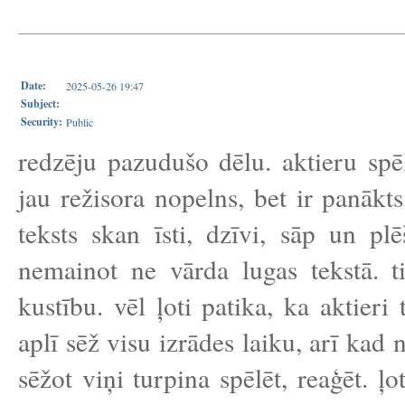
Date:
2025-05-26 19:47
Subject:
Security:
Public
redzēju pazudušo dēlu. aktieru spē
jau režisora nopelns, bet ir panākt
teksts skan īsti, dzīvi, sāp un pl
nemainot ne vārda lugas tekstā. ti
kustību. vēl ļoti patika, ka aktieri
aplī sēž visu izrādes laiku, arī kad 
sēžot viņi turpina spēlēt, reaģēt. ļot