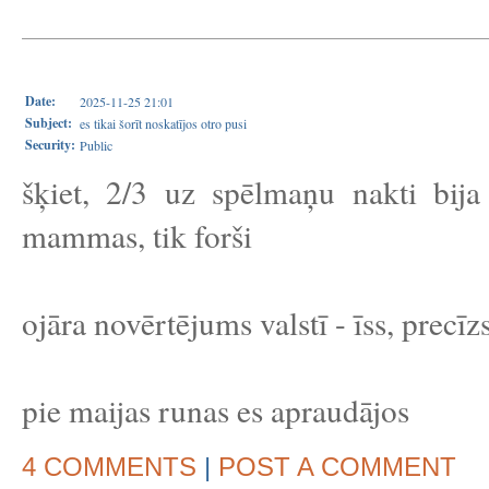
Date:
2025-11-25 21:01
Subject:
es tikai šorīt noskatījos otro pusi
Security:
Public
šķiet, 2/3 uz spēlmaņu nakti bija
mammas, tik forši
ojāra novērtējums valstī - īss, precīz
pie maijas runas es apraudājos
4 COMMENTS
|
POST A COMMENT