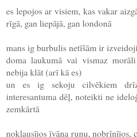
es lepojos ar visiem, kas vakar aizgāj
rīgā, gan liepājā, gan londonā
mans ig burbulis netīšām ir izveidoj
doma laukumā vai vismaz morāli to
nebija klāt (arī kā es)
un es ig sekoju cilvēkiem drīz
interesantuma dēļ, noteikti ne ideloģi
zemkārtā
noklausījos īvāna runu, nobrīnījos, c