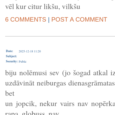
vēl kur citur likšu, vilkšu
6 COMMENTS
|
POST A COMMENT
Date:
2025-12-18 11:20
Subject:
Security:
Public
biju nolēmusi sev (jo šogad atkal 
uzdāvināt neiburgas dienasgrāmatas.
bet
un jopcik, nekur vairs nav nopērka
rapa, globuss, nav