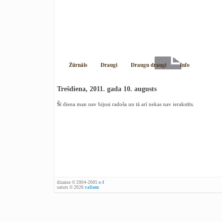
Žūrnāls
Draugi
Draugu draugi
Info
Trešdiena, 2011. gada 10. augusts
Šī diena man nav bijusi radoša un tā arī nekas nav ierakstīts.
dizains © 2004-2005
x-f
saturs © 2026
valium