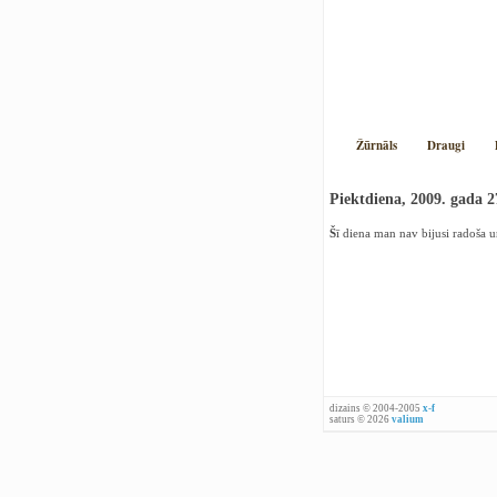
Žūrnāls
Draugi
Piektdiena, 2009. gada 
Šī diena man nav bijusi radoša un
dizains © 2004-2005
x-f
saturs © 2026
valium