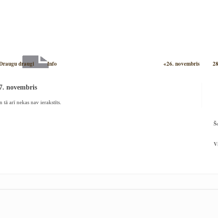
Draugu draugi
Info
«26. novembris
28
27. novembris
 tā arī nekas nav ierakstīts.
Š
V