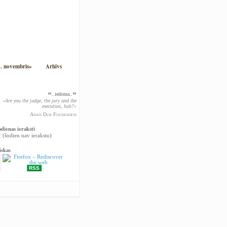
. novembris»
Arhīvs
«
»
..iedoma..
«Are you the judge, the jury and the
execution, huh?»
Asian Dub Foundation
odienas ieraksti
(šodien nav ierakstu)
iskas
RSS