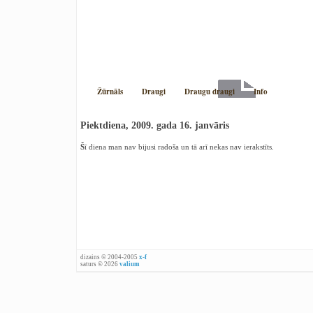
Žūrnāls
Draugi
Draugu draugi
Info
Piektdiena, 2009. gada 16. janvāris
Šī diena man nav bijusi radoša un tā arī nekas nav ierakstīts.
dizains © 2004-2005
x-f
saturs © 2026
valium