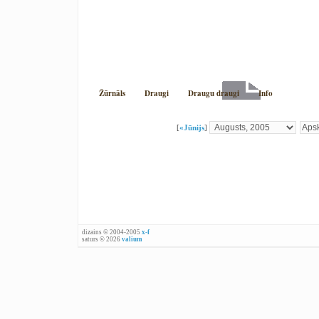
Žūrnāls
Draugi
Draugu draugi
Info
[
«
Jūnijs
]
dizains © 2004-2005
x-f
saturs © 2026
valium