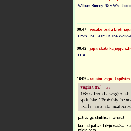
William Binney NSA Whistlebl
08:47
-
vecāko brāļu brīdinā
From The Heart Of The World-T
08:42
-
jāpārskata kaņepju izl
LEAF
16:05
-
rausim vagu, kapāsim
vagina (n.)
1680s, from L.
vagina
"she
split, bite." Probably the a
used in an anatomical sense
patrūcīgs šķirklis, mamprāt.
kur tad palicis latvju
vadzis
. k
miera osta.