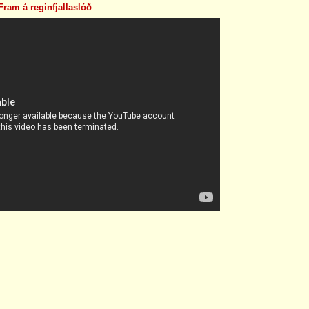
ram á reginfjallaslóð