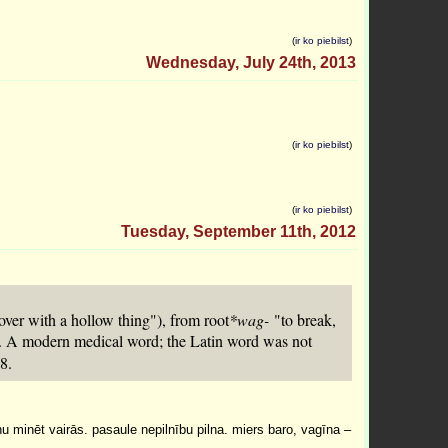
(
ir ko piebilst
)
Wednesday, July 24th, 2013
(
ir ko piebilst
)
(
ir ko piebilst
)
Tuesday, September 11th, 2012
over with a hollow thing"), from root
*wag-
"to break,
. A modern medical word; the Latin word was not
8.
u minēt vairās. pasaule nepilnību pilna. miers baro, vagīna –