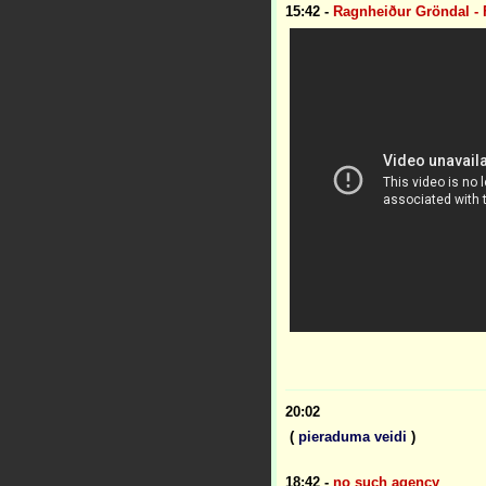
15:42
-
Ragnheiður Gröndal - F
20:02
(
pieraduma veidi
)
18:42
-
no such agency