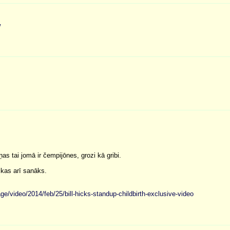
w
s tai jomā ir čempijōnes, grozi kā gribi.
kas arī sanāks.
ge/vi
deo/2014/feb/25/bill-hicks-standup-child
birth-exclusive-video