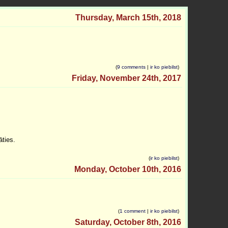
Thursday, March 15th, 2018
(
9 comments
|
ir ko piebilst
)
Friday, November 24th, 2017
āties.
(
ir ko piebilst
)
Monday, October 10th, 2016
(
1 comment
|
ir ko piebilst
)
Saturday, October 8th, 2016