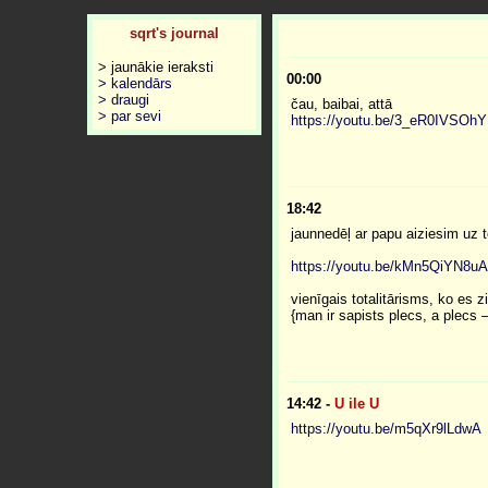
sqrt's journal
> jaunākie ieraksti
00:00
> kalendārs
> draugi
čau, baibai, attā
> par sevi
https://youtu.be/3_eR0IVSOhY
18:42
jaunnedēļ ar papu aiziesim uz 
https://youtu.be/kMn5QiYN8uA
vienīgais totalitārisms, ko es z
{man ir sapists plecs, a plecs – 
14:42
-
U ile U
https://youtu.be/m5qXr9lLdwA