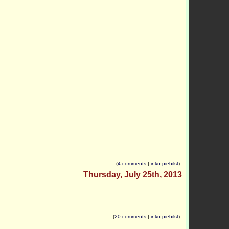
(
4 comments
|
ir ko piebilst
)
Thursday, July 25th, 2013
(
20 comments
|
ir ko piebilst
)