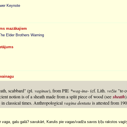
ower Keynote
jums mazākajiem
he Elder Brothers Warning
ietājums
 vainagu
ath, scabbard" (pl.
vaginae
), from PIE
*wag-ina-
(cf. Lith.
vožiu
"to c
ncient notion is of a sheath made from a split piece of wood (see
sheath
)
 in classical times. Anthropological
vagina dentata
is attested from 190
ur
vaga
, galu galā? savukārt, Karulis pie vagas/vadža savos ķīļu rakstos vagīņ