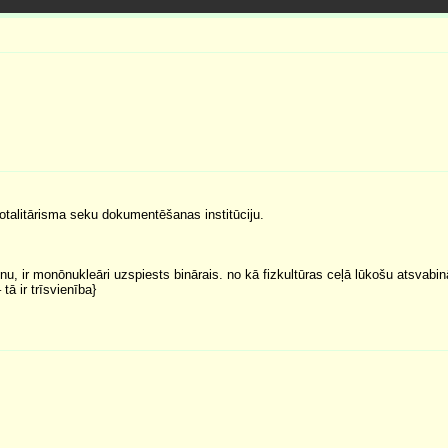
totalitārisma seku dokumentēšanas institūciju.
inu, ir monōnukleāri uzspiests binārais. no kā fizkultūras ceļā lūkošu atsvabin
tā ir trīsvienība}