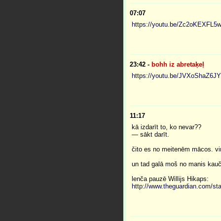
07:07
https://youtu.be/Zc2oKEXFL5
23:42
-
bohh iz abretaķeļ
https://youtu.be/JVXoShaZ6JY
11:17
kā izdarīt to, ko nevar??
— sākt darīt.
čito es no meitenēm mācos. viņa
un tad galā moš no manis kauč
lenča pauzē Willijs Hikaps:
http://www.theguardian.com/sta