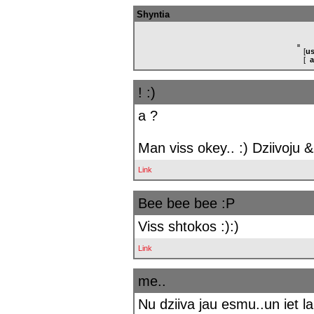
Shyntia
[
us
[
a
! :)
a ?
Man viss okey.. :) Dziivoju &
Link
Bee bee bee :P
Viss shtokos :):)
Link
me..
Nu dziiva jau esmu..un iet lab