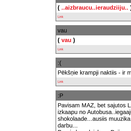
(
..aizbraucu..ieraudziiju..
Link
vau
(
vau
)
Link
:(
Pēkšņie krampji naktiis - ir m
Link
:P
Pavisam MAZ, bet sajutos 
izkaapu no Autobusa..iegaaj
shokolaade...ausiis muuzika..
darbu...