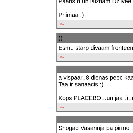
Paaris h un laizham Dziivee...
Priimaa :)
Link
()
Esmu starp divaam fronteem
Link
a vispaar..8 dienas peec kaa
Taa ir sanaacis :)
Kops PLACEBO...un jaa :)..u
Link
Shogad Vasarinja pa pirmo :