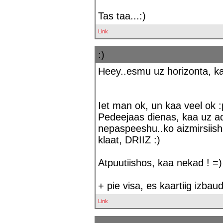
Tas taa...:)
Link
:)
Heey..esmu uz horizonta, ka
Iet man ok, un kaa veel ok :
Pedeejaas dienas, kaa uz a
nepaspeeshu..ko aizmirsiishu
klaat, DRIIZ :)
Atpuutiishos, kaa nekad ! =)
+ pie visa, es kaartiig izba
Link