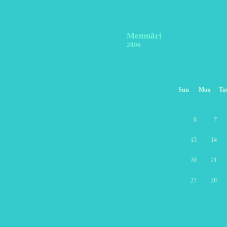
Memuāri
2006
Sun
Mon
Tu
6
7
13
14
20
21
27
28