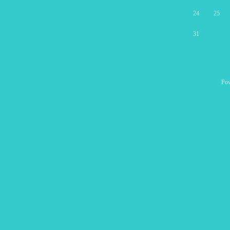
24
25
31
Po