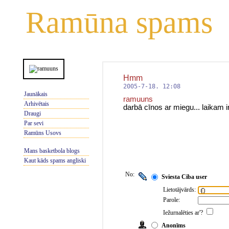
Ramūna spams
Hmm
2005-7-18. 12:08
Jaunākais
ramuuns
Arhivētais
darbā cīnos ar miegu... laikam i
Draugi
Par sevi
Ramūns Usovs
Mans basketbola blogs
Kaut kāds spams angliski
No:
Sviesta Ciba user
Lietotājvārds:
Parole:
Iežurnalēties ar'?
Anonīms