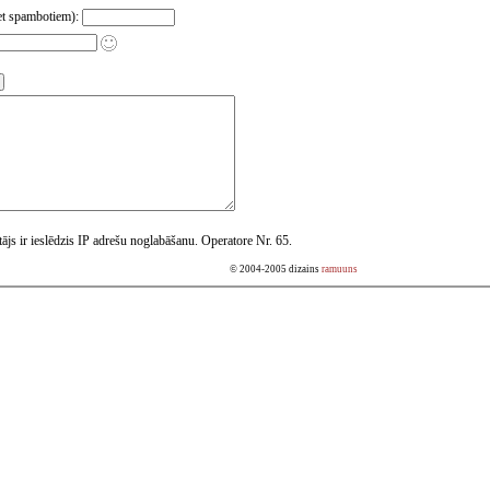
pret spambotiem):
otājs ir ieslēdzis IP adrešu noglabāšanu. Operatore Nr. 65.
© 2004-2005 dizains
ramuuns