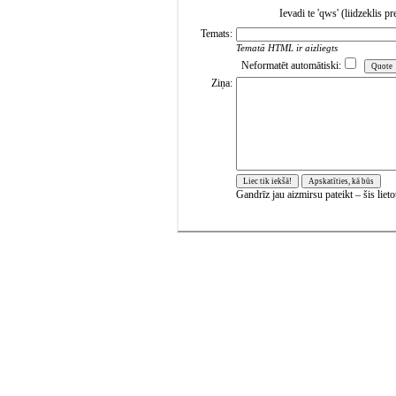
Ievadi te 'qws' (liidzeklis 
Temats:
Tematā HTML ir aizliegts
Neformatēt automātiski:
Ziņa:
Gandrīz jau aizmirsu pateikt – šis liet