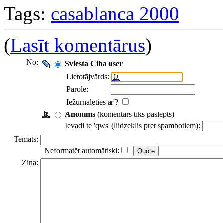
Tags:
casablanca 2000
(
Lasīt komentārus
)
No:
Sviesta Ciba user
Lietotājvārds:
Parole:
Iežurnalēties ar'?
Anonīms
(komentārs tiks paslēpts)
Ievadi te 'qws' (liidzeklis pret spambotiem):
Temats:
Neformatēt automātiski:
Ziņa: