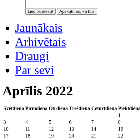
Jaunākais
Arhivētais
Draugi
Par sevi
Aprīlis 2022
Svētdiena
Pirmdiena
Otrdiena
Trešdiena
Ceturtdiena
Piektdien
1
3
4
5
6
7
8
10
11
12
13
14
15
17
18
19
20
21
22