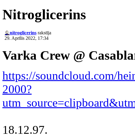
Nitroglicerins
nitroglicerins
rakstīja
29. Aprīlis 2022, 17:34
Varka Crew @ Casablan
https://soundcloud.com/hei
2000?
utm_source=clipboard&ut
18.12.97.