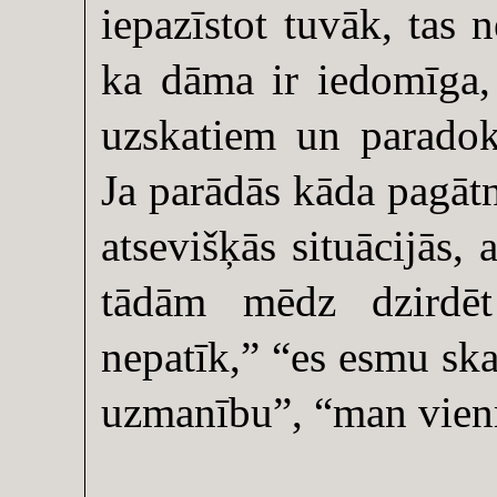
iepazīstot tuvāk, tas n
ka dāma ir iedomīga, 
uzskatiem un paradok
Ja parādās kāda pagāt
atsevišķās situācijās,
tādām mēdz dzirdēt 
nepatīk,” “es esmu ska
uzmanību”, “man vienmē