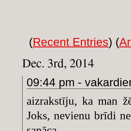
Blue jeans
(
Recent Entries
)
(
Ar
Dec. 3rd, 2014
09:44 pm -
vakardie
aizrakstīju, ka man žē
Joks, nevienu brīdi neb
sanāca.