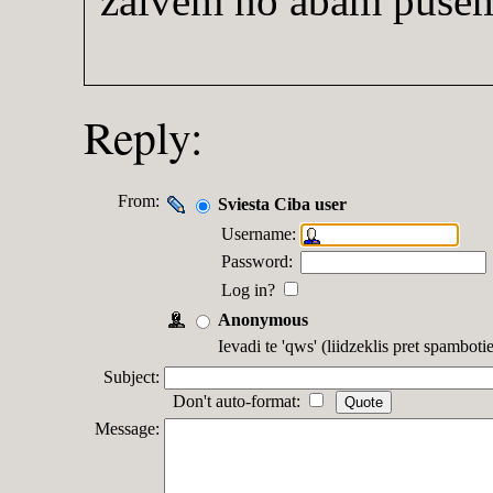
zalvēm no abām pusē
Reply:
From:
Sviesta Ciba user
Username:
Password:
Log in?
Anonymous
Ievadi te 'qws' (liidzeklis pret spambot
Subject:
Don't auto-format:
Message: