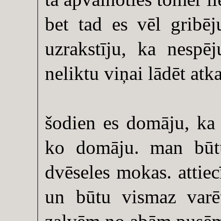
bet tad es vēl gribēj
uzrakstīju, ka nespēj
neliktu viņai lādēt atka
šodien es domāju, ka p
ko domāju. man būtu 
dvēseles mokas. attiecī
un būtu vismaz varēt