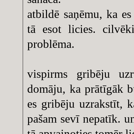
atbildē saņēmu, ka es
tā esot licies. cilvē
problēma.
vispirms gribēju uz
domāju, ka prātīgāk b
es gribēju uzrakstīt, k
pašam sevī nepatīk. un
tā apvainoties tomēr l