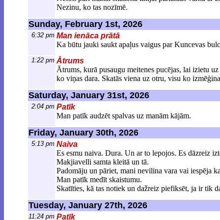
Nezinu, ko tas nozīmē.
Sunday, February 1st, 2026
6:32 pm
Man ienāca prātā
Ka būtu jauki saukt apaļus vaigus par Kuncevas bul
1:22 pm
Ātrums
Ātrums, kurā pusaugu meitenes pucējas, lai izietu uz t
ko viņas dara. Skatās viena uz otru, visu ko izmēģina u
Saturday, January 31st, 2026
2:04 pm
Patīk
Man patīk audzēt spalvas uz manām kājām.
Friday, January 30th, 2026
5:13 pm
Naiva
Es esmu naiva. Dura. Un ar to lepojos. Es dāzreiz iztēl
Makjiavelli samta kleitā un tā.
Padomāju un pāriet, mani nevilina vara vai iespēja ka
Man patīk medīt skaistumu.
Skatīties, kā tas notiek un dažreiz piefiksēt, ja ir tik 
Tuesday, January 27th, 2026
11:24 pm
Patīk