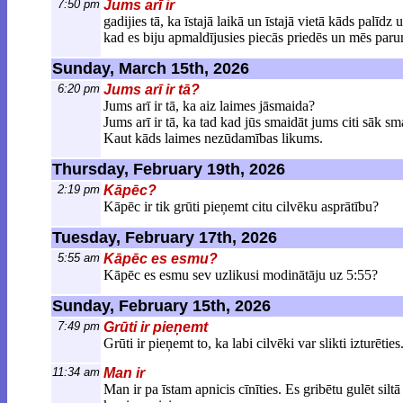
7:50 pm
Jums arī ir
gadijies tā, ka īstajā laikā un īstajā vietā kāds palīd
kad es biju apmaldījusies piecās priedēs un mēs parun
Sunday, March 15th, 2026
6:20 pm
Jums arī ir tā?
Jums arī ir tā, ka aiz laimes jāsmaida?
Jums arī ir tā, ka tad kad jūs smaidāt jums citi sāk sma
Kaut kāds laimes nezūdamības likums.
Thursday, February 19th, 2026
2:19 pm
Kāpēc?
Kāpēc ir tik grūti pieņemt citu cilvēku asprātību?
Tuesday, February 17th, 2026
5:55 am
Kāpēc es esmu?
Kāpēc es esmu sev uzlikusi modinātāju uz 5:55?
Sunday, February 15th, 2026
7:49 pm
Grūti ir pieņemt
Grūti ir pieņemt to, ka labi cilvēki var slikti izturētie
11:34 am
Man ir
Man ir pa īstam apnicis cīnīties. Es gribētu gulēt sil