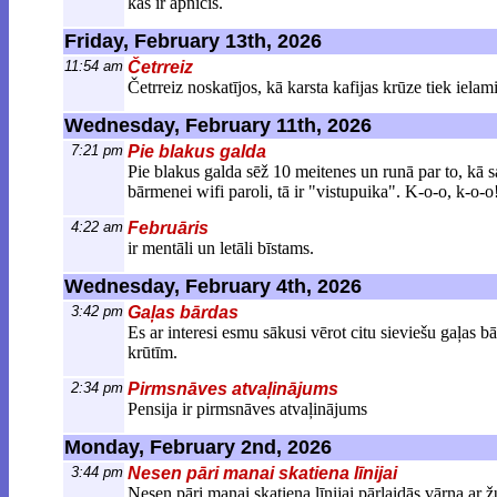
kas ir apnicis.
Friday, February 13th, 2026
11:54 am
Četrreiz
Četrreiz noskatījos, kā karsta kafijas krūze tiek ielam
Wednesday, February 11th, 2026
7:21 pm
Pie blakus galda
Pie blakus galda sēž 10 meitenes un runā par to, kā saģ
bārmenei wifi paroli, tā ir "vistupuika". K-o-o, k-o-o
4:22 am
Februāris
ir mentāli un letāli bīstams.
Wednesday, February 4th, 2026
3:42 pm
Gaļas bārdas
Es ar interesi esmu sākusi vērot citu sieviešu gaļas b
krūtīm.
2:34 pm
Pirmsnāves atvaļinājums
Pensija ir pirmsnāves atvaļinājums
Monday, February 2nd, 2026
3:44 pm
Nesen pāri manai skatiena līnijai
Nesen pāri manai skatiena līnijai pārlaidās vārna ar 