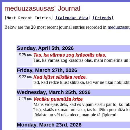
meduuzasuusas' Journal
[Most Recent Entries]
[Calendar View]
[Friends]
Below are the
20
most recent journal entries recorded in
meduuzasuu
Sunday, April 5th, 2026
6:25 pm
Tas, ka vārnas zog krāsotās olas.
Tas, ka vārnas zog krāsotās olas, mani nomierina un 
Friday, March 27th, 2026
8:22 pm
Kad kļūst silktāka redze.
tad, kad redze kļūst sliktāka, tad var ne tikai nokļūdī
Wednesday, March 25th, 2026
1:19 pm
Vecāku pusmūža krīze
Mans vidējais dēls, kad es viņam stāstu par to, ko rabī
īsts), skatās uz mani un saka, tas ka tētim pusmūža krī
jūdaiste un vēl rakstniece, man pie tā jāpierod.
Monday, March 23rd, 2026