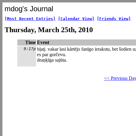
mdog's Journal
[Most Recent Entries]
[Calendar View]
[Friends View]
Thursday, March 25th, 2010
Time
Event
9:17p
bļatj. vakar lasi kārtējo fanīgo ierakstu, bet šodien u
es par gorčevu.
draņķīga sajūta.
<< Previous Da