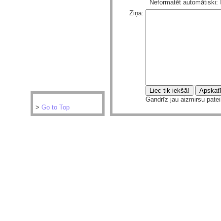
Neformatēt automātiski:
Ziņa:
Gandrīz jau aizmirsu pateik
>
Go to Top