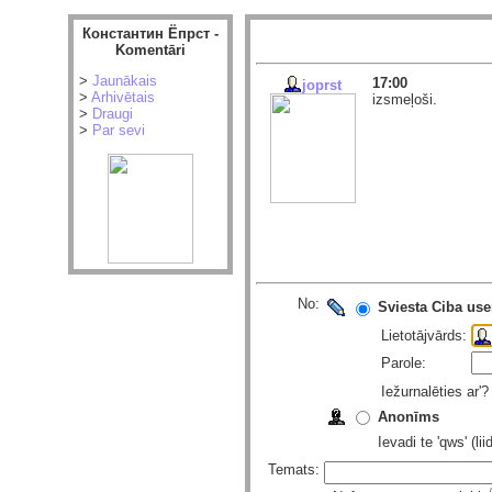
Константин Ёпрст -
Komentāri
>
Jaunākais
17:00
joprst
>
Arhivētais
izsmeļoši.
>
Draugi
>
Par sevi
No:
Sviesta Ciba use
Lietotājvārds:
Parole:
Iežurnalēties ar'
Anonīms
Ievadi te 'qws' (l
Temats: