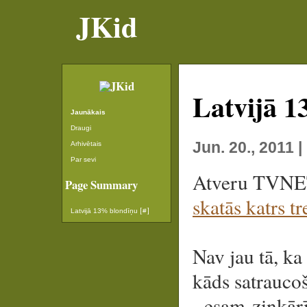
JKid
Latvijā 
Jaunākais
Draugi
Jun. 20., 2011 
Arhivētais
Par sevi
Atveru TVNET
Page Summary
skatās katrs tr
[
]
Latvijā 13% blondīņu
#
Nav jau tā, ka
kāds satraucoš
- esam ziņkārī