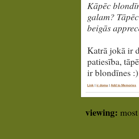
Kāpēc blondīn
galam? Tāpēc 
beigās apprec
Katrā jokā ir d
patiesība, tāp
ir blondīnes :)
Link
|
ir doma
|
Add to Memories
viewing:
most 