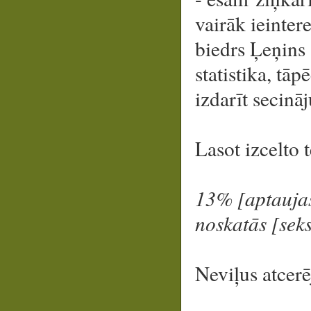
vairāk ieintere
biedrs Ļeņins 
statistika, tāp
izdarīt secinā
Lasot izcelto 
13% [aptaujas
noskatās [seks
Neviļus atcerē