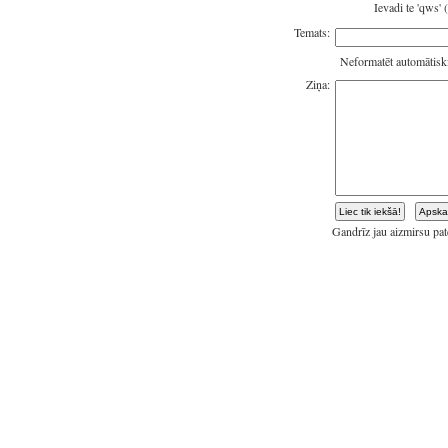
Ievadi te 'qws' 
Temats:
Neformatēt automātisk
Ziņa:
Gandrīz jau aizmirsu pate