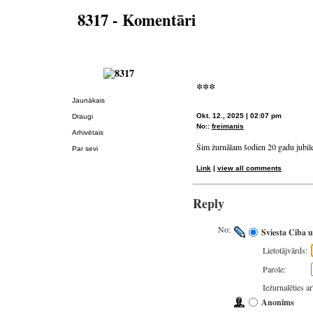
8317 - Komentāri
***
Jaunākais
Okt. 12., 2025 | 02:07 pm
Draugi
No::
freimanis
Arhivētais
Šim žurnālam šodien 20 gadu jubile
Par sevi
Link
|
view all comments
Reply
No:
Sviesta Ciba u
Lietotājvārds:
Parole:
Iežurnalēties a
Anonīms